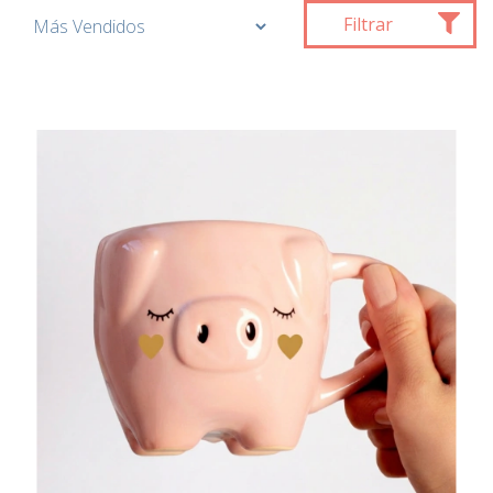
Filtrar