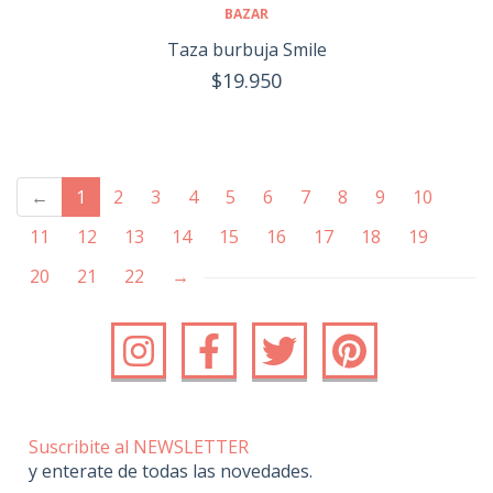
BAZAR
Taza burbuja Smile
$19.950
(current)
←
1
2
3
4
5
6
7
8
9
10
11
12
13
14
15
16
17
18
19
20
21
22
→
Suscribite al NEWSLETTER
y enterate de todas las novedades.