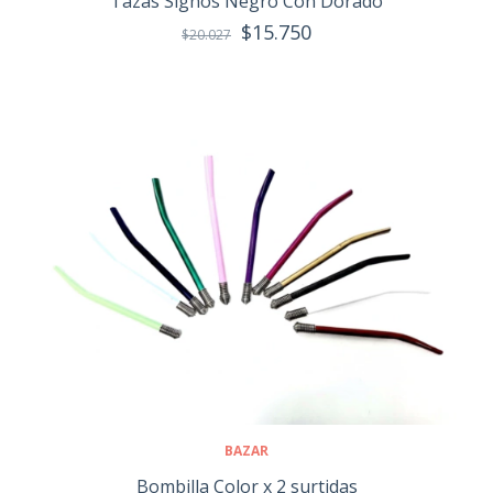
Tazas Signos Negro Con Dorado
$15.750
$20.027
BAZAR
Bombilla Color x 2 surtidas