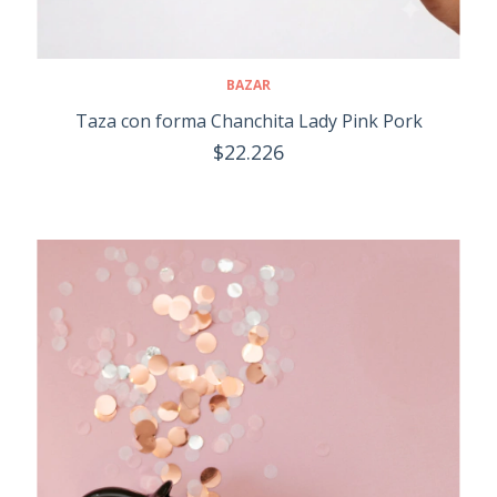
BAZAR
Taza con forma Chanchita Lady Pink Pork
$22.226