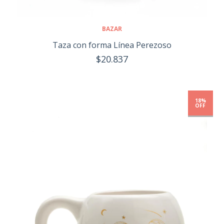
BAZAR
Taza con forma Línea Perezoso
$20.837
18%
OFF