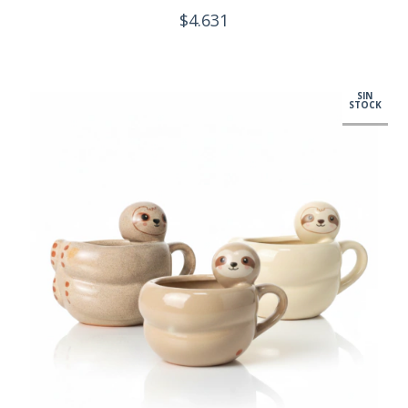
$4.631
SIN
STOCK